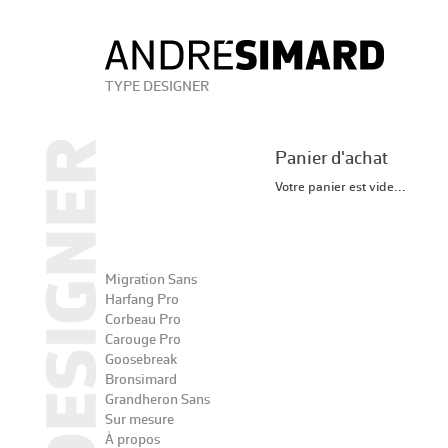
TYPE DESIGNER
Panier d'achat
Votre panier est vide...
Migration Sans
Harfang Pro
Corbeau Pro
Carouge Pro
Goosebreak
Bronsimard
Grandheron Sans
Sur mesure
À propos