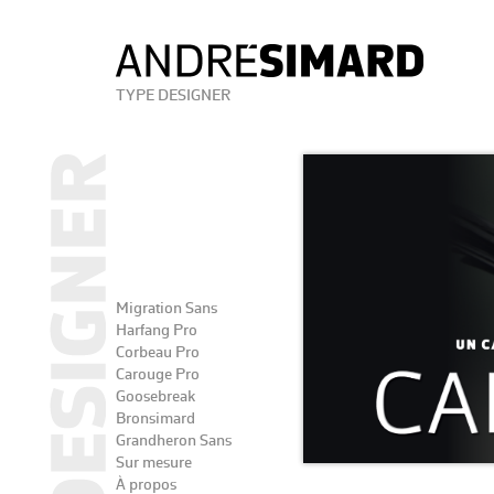
TYPE DESIGNER
Migration Sans
Harfang Pro
Corbeau Pro
Carouge Pro
Goosebreak
Bronsimard
Grandheron Sans
Sur mesure
À propos